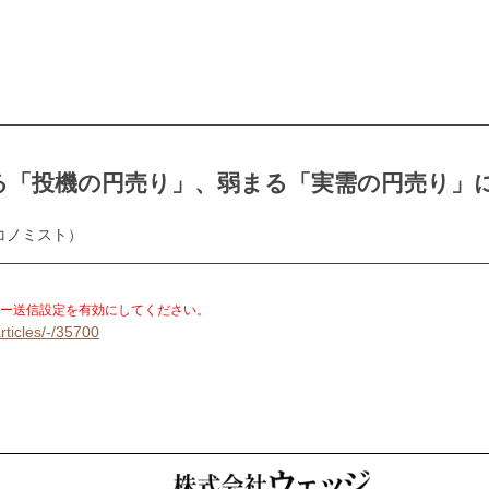
る「投機の円売り」、弱まる「実需の円売り」
コノミスト）
。
ー送信設定を有効にしてください。
rticles/-/35700