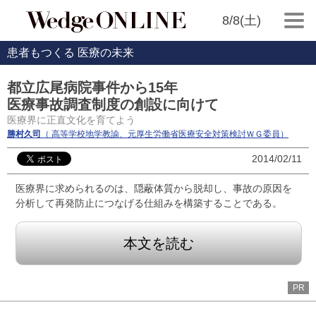
8/8(土)
患者もつくる 医療の未来
都立広尾病院事件から15年
医療事故調査制度の創設に向けて
医療界に正直文化を育てよう
勝村久司
（ 高等学校地学教諭、元厚生労働省医療安全対策検討ＷＧ委員）
2014/02/11
医療界に求められるのは、隠蔽体質から脱却し、事故の原因を
分析して再発防止につなげる仕組みを構築することである。
本文を読む
PR