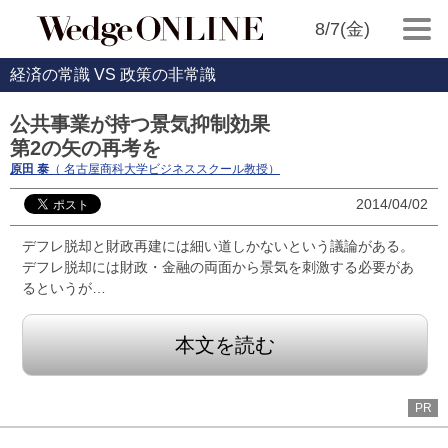
8/7(金)
経済の常識 VS 政策の非常識
公共事業が持つ景気抑制効果
第2の矢の再考を
原田 泰
（ 名古屋商科大学ビジネススクール教授）
2014/04/02
デフレ脱却と財政再建には細い道しかないという議論がある。
デフレ脱却には財政・金融の両面から景気を刺激する必要があ
るというが…
本文を読む
PR