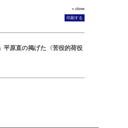
» close
印刷する
」平原直の掲げた〈苦役的荷役