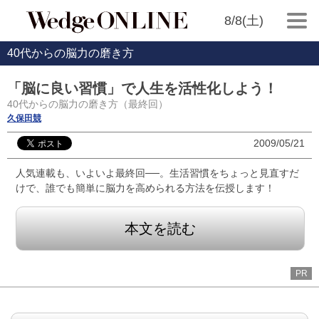
8/8(土)
40代からの脳力の磨き方
「脳に良い習慣」で人生を活性化しよう！
40代からの脳力の磨き方（最終回）
久保田競
2009/05/21
人気連載も、いよいよ最終回──。生活習慣をちょっと見直すだ
けで、誰でも簡単に脳力を高められる方法を伝授します！
本文を読む
PR