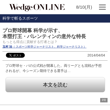
8/10(月)
科学で斬るスポーツ
プロ野球開幕 科学が示す、
本塁打王・バレンティンの意外な特長
もっとも得点に貢献する打者とは？
玉村 治
（ スポーツ科学ジャーナリスト、科学ジャーナリスト）
2014/04/04
プロ野球セ・パの公式戦が開幕した。両リーグとも混戦が予想
されるが、今シーズン期待できる選手は…
本文を読む
PR