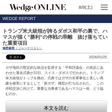
8/8(土)
WEDGE REPORT
トランプ米大統領が誇るダボス和平の裏で、ハ
マスが描く”勝利”の停戦の乖離 抜け落ちてい
た重要項目
海野麻実
（ ジャーナリスト）
2026/01/25
ガザ地区の暫定的な統治を監督する「平和評議会」の発足にあ
わせた署名式典が22日、スイス・ダボスで行われた。トランプ
米大統領がトップを務め、式典ではガザの非軍事化と美しい再
建を確実にするとして「新ガザ」構想が打ち出された。 この
停戦交渉に向けて、重要な当事者であるハマスは一体、どう臨
むのか。
本文を読む