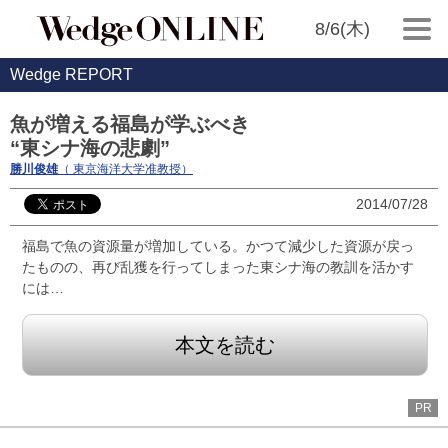
8/6(木)
Wedge REPORT
魚が増える福島が学ぶべき
“東シナ海の悲劇”
勝川俊雄
（ 東京海洋大学准教授）
2014/07/28
福島で魚の資源量が増加している。かつて減少した資源が戻っ
たものの、再び乱獲を行ってしまった東シナ海の教訓を活かす
には…
本文を読む
PR