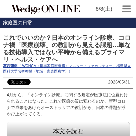
8/8(土)
家庭医の日常
これでいいのか？日本のオンライン診療、コロ
ナ禍「医療崩壊」の教訓から見える課題…単な
る技術導入ではない平時から備えるプライマ
リ・ヘルス・ケアへ
葛西龍樹
（ WONCA〈世界家庭医機構〉マスター・ファカルティー、福島県立
医科大学名誉教授〈地域・家庭医療学〉）
2026/05/31
4月から、「オンライン診療」に関する規定が医療法に位置付け
られることになった。これで医療の質は変わるのか。新型コロ
ナで成果をあげたオーストラリアの教訓から、日本の課題が浮
かび上がってくる。
本文を読む