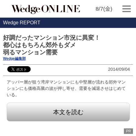
8/7(金)
Wedge REPORT
好調だったマンション市況に異変！
都心はもちろん郊外もダメ
弱るマンション需要
Wedge編集部
2014/09/04
アッパー層が狙う湾岸マンションにも中堅層が流れる郊外マン
ションにも価格高騰の波が押し寄せ、需要を減退させはじめて
いる。
本文を読む
PR