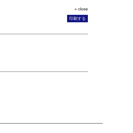
» close
印刷する