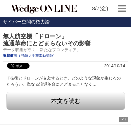
8/7(金)
サイバー空間の権力論
無人航空機「ドローン」
流通革命にとどまらないその影響
データ収集が導く「新たなフロンティア」
塚越健司
（ 拓殖大学非常勤講師）
2014/10/14
IT技術とドローンが交差するとき、どのような現象が生じるの
だろうか。単なる流通革命にとどまることなく…
本文を読む
PR