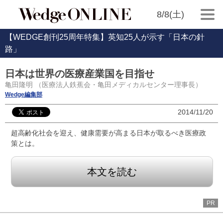
8/8(土)
【WEDGE創刊25周年特集】英知25人が示す「日本の針
路」
日本は世界の医療産業国を目指せ
亀田隆明 （医療法人鉄蕉会・亀田メディカルセンター理事長）
Wedge編集部
2014/11/20
超高齢化社会を迎え、健康需要が高まる日本が取るべき医療政
策とは。
本文を読む
PR