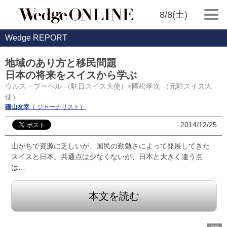
8/8(土)
Wedge REPORT
地域のあり方と移民問題
日本の将来をスイスから学ぶ
ウルス・ブーヘル （駐日スイス大使）×國松孝次 （元駐スイス大
使）
磯山友幸
（ ジャーナリスト）
2014/12/25
山がちで資源に乏しいが、国民の勤勉さによって発展してきた
スイスと日本。共通点は少なくないが、日本と大きく違う点
は…
本文を読む