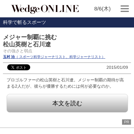
8/6(木)
科学で斬るスポーツ
メジャー制覇に挑む
松山英樹と石川遼
その強さと弱点
玉村 治
（ スポーツ科学ジャーナリスト、科学ジャーナリスト）
2015/01/09
プロゴルファーの松山英樹と石川遼。メジャー制覇の期待が高
まる2人だが、彼らが優勝するためには何が必要なのか。
本文を読む
PR