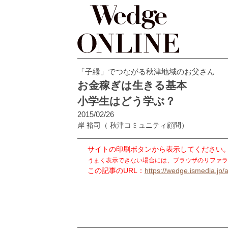
「子縁」でつながる秋津地域のお父さん
お金稼ぎは生きる基本
小学生はどう学ぶ？
2015/02/26
岸 裕司
（ 秋津コミュニティ顧問）
サイトの印刷ボタンから表示してください
うまく表示できない場合には、ブラウザのリファラ
この記事のURL：
https://wedge.ismedia.jp/a