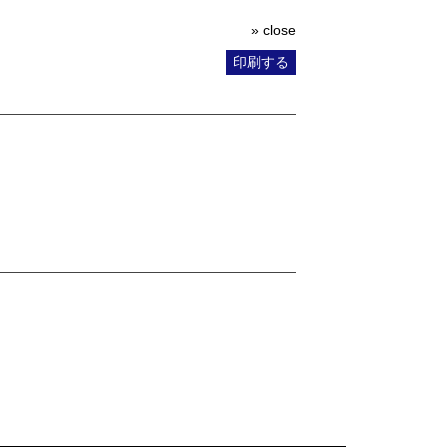
» close
印刷する