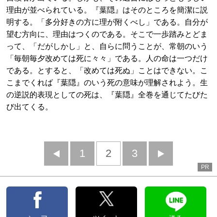
理由が並べられている。『葉隠』はそのところを簡潔に説
明する。「多分好きの方に理が附くべし」である。自分が
望む方向に、理由はつくのである。そこで一歩踏みとどま
って、「だがしかし」と、自らに問うことが、常朝のいう
「毎朝毎夕改めては死に々々」である。人の命は一つだけ
である。とすると、「改めては死ぬ」ことはできない。こ
こまでくれば『葉隠』のいう死の意味が理解されよう。生
の逆説的表現としての死は、『葉隠』全巻を通じてたびた
び出てくる。
前
1
2
3
次
PR
へ
へ