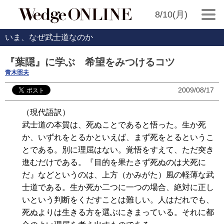
8/10(月)
いま、なぜ武士道なのか
『葉隠』に学ぶ 希望をみつけるコツ
青木照夫
2009/08/17
（現代語訳）
武士道の本質は、死ぬことであると悟った。生か死
か、いずれをとるかといえば、まず死をとるというこ
とである。別に理屈はない。覚悟をすえて、ただ突き
進むだけである。『目的を果たさず死ぬのは犬死に
だ』などというのは、上方（かみがた）風の軽薄な武
士道である。生か死か二つに一つの場合、絶対に正し
いという判断をくだすことは難しい。人はだれでも、
死ぬよりは生きる方を選ぶにきまっている。それに都