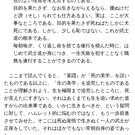
合のよい理屈を考え出すものである。
目的を果たさず、なお生きながらえるなら、腰ぬけだ
と謗（そし）られても仕方あるまい。実は、ここが大
事なところである。目的を果たさず死ねばたしかに犬
死にである。しかし、少しも恥ではない。これが武士
道の根本である。
毎朝毎夕、くり返し命を捨てる修行を積んだ時に、は
じめて武士道が身につき、一生失敗を犯すことなく職
務を遂行することができるのである。
ここまで読んでくると、『葉隠』が「死の美学」を説い
たものである以上に、「生の美学」を追究したものである
ことが理解されよう。生を極限まで追究したところに、死
が見えたにすぎない。それはあくまでも生を追い求めた道
すがらの出来事である。いかに生きるべきか、という疑問
に対して、ハムレット的に悩むのではなく、もう一歩前進
させてみせた。そこには死ぬ覚悟で生きぬく一人の武士が
正座をしていた。それはほかでもない常朝自身の姿であっ