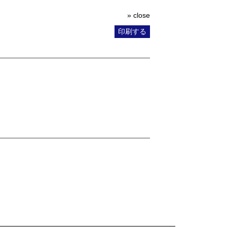
» close
印刷する