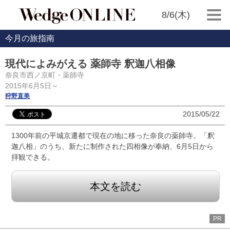
8/6(木)
今月の旅指南
現代によみがえる 薬師寺 釈迦八相像
奈良市西ノ京町・薬師寺
2015年6月5日～
狩野直美
2015/05/22
1300年前の平城京遷都で現在の地に移った奈良の薬師寺。「釈
迦八相」のうち、新たに制作された四相像が奉納、6月5日から
拝観できる。
本文を読む
PR