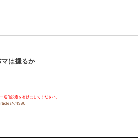
バマは握るか
。
ー送信設定を有効にしてください。
rticles/-/4998