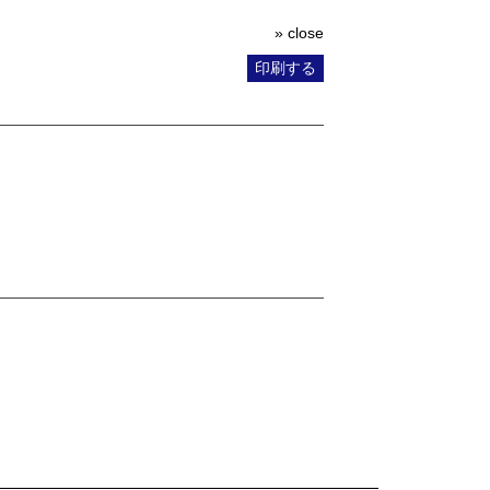
» close
印刷する