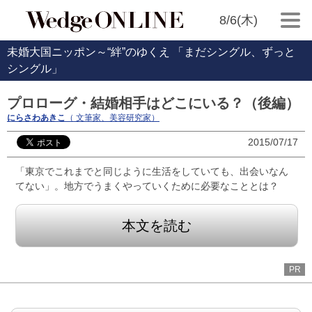
8/6(木)
未婚大国ニッポン～“絆”のゆくえ 「まだシングル、ずっと
シングル」
プロローグ・結婚相手はどこにいる？（後編）
にらさわあきこ
（ 文筆家、美容研究家）
2015/07/17
「東京でこれまでと同じように生活をしていても、出会いなん
てない」。地方でうまくやっていくために必要なこととは？
本文を読む
PR