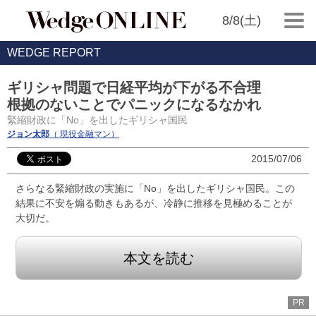
8/8(土)
WEDGE REPORT
ギリシャ問題で日経平均が下がる不合理
根拠のないことでパニックになるなかれ
緊縮財政に「No」を出したギリシャ国民
ジョン太郎
（ 現役金融マン）
2015/07/06
さらなる緊縮財政の実施に「No」を出したギリシャ国民。この
結果に不安を煽る動きもあるが、冷静に推移を見極めることが
大切だ。
本文を読む
PR