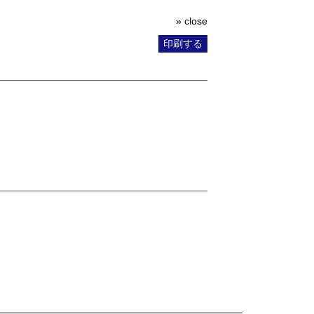
» close
印刷する