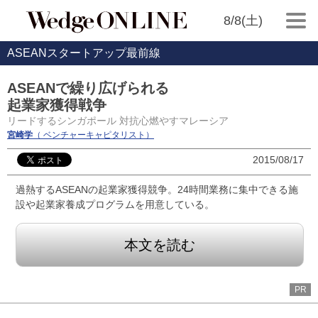
8/8(土)
ASEANスタートアップ最前線
ASEANで繰り広げられる
起業家獲得戦争
リードするシンガポール 対抗心燃やすマレーシア
宮崎学
（ ベンチャーキャピタリスト）
2015/08/17
過熱するASEANの起業家獲得競争。24時間業務に集中できる施
設や起業家養成プログラムを用意している。
本文を読む
PR