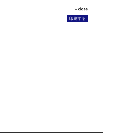
» close
印刷する