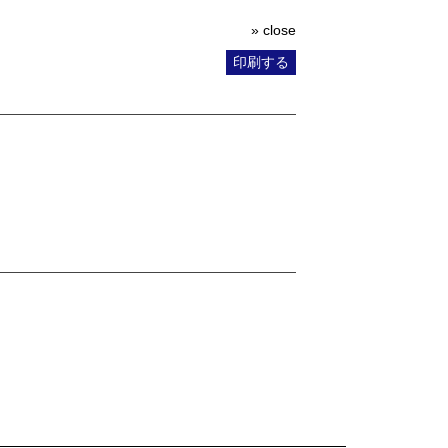
» close
印刷する