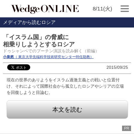
8/11(火)
メディアから読むロシア
「イスラム国」の脅威に
相乗りしようとするロシア
ドゥシャンベでのプーチン演説を読み解く（前編）
小泉悠
（ 東京大学先端科学技術研究センター特任助教）
2015/09/25
現在の世界のありようをイスラム過激主義との戦いと位置付
け、それによって国際社会から孤立したロシアやシリアの立場
を回復しようと目論む。
本文を読む
PR