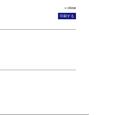
» close
印刷する