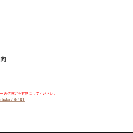
動向
。
ー送信設定を有効にしてください。
rticles/-/5491