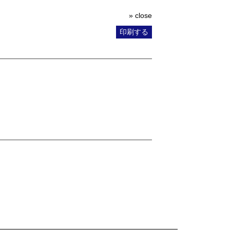
» close
印刷する