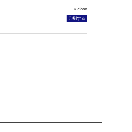
» close
印刷する