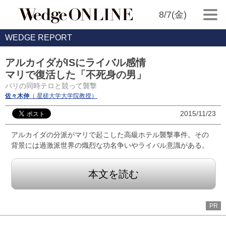
8/7(金)
WEDGE REPORT
アルカイダがISにライバル感情
マリで復活した「不死身の男」
パリの同時テロと競って襲撃
佐々木伸
（ 星槎大学大学院教授）
2015/11/23
アルカイダの分派がマリで起こした高級ホテル襲撃事件。その
背景には過激派世界の熾烈な功名争いやライバル意識がある。
本文を読む
PR