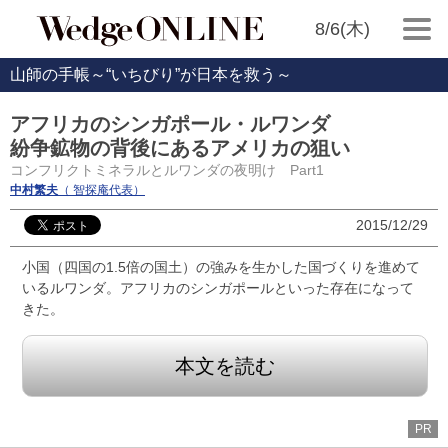
8/6(木)
山師の手帳～“いちびり”が日本を救う～
アフリカのシンガポール・ルワンダ
紛争鉱物の背後にあるアメリカの狙い
コンフリクトミネラルとルワンダの夜明け Part1
中村繁夫
（ 智探庵代表）
2015/12/29
小国（四国の1.5倍の国土）の強みを生かした国づくりを進めて
いるルワンダ。アフリカのシンガポールといった存在になって
きた。
本文を読む
PR