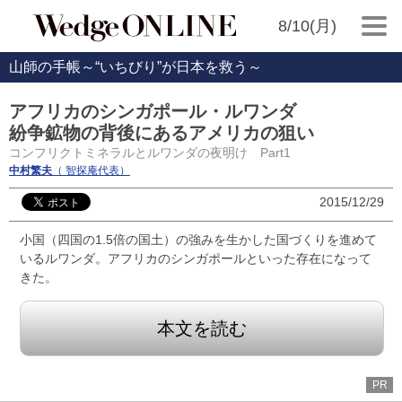
8/10(月)
山師の手帳～“いちびり”が日本を救う～
アフリカのシンガポール・ルワンダ
紛争鉱物の背後にあるアメリカの狙い
コンフリクトミネラルとルワンダの夜明け Part1
中村繁夫
（ 智探庵代表）
2015/12/29
小国（四国の1.5倍の国土）の強みを生かした国づくりを進めて
いるルワンダ。アフリカのシンガポールといった存在になって
きた。
本文を読む
PR