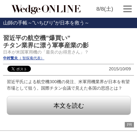
8/8(土)
山師の手帳～“いちびり”が日本を救う～
習近平の航空機”爆買い”
チタン業界に漂う軍事産業の影
日本が米国軍用機の「最良のお得意さん」？
中村繁夫
（ 智探庵代表）
2015/10/09
習近平氏による航空機300機の発注、米軍用機業界が日本を有望
市場として狙う。国際チタン会議で見えた各国の思惑とは？
本文を読む
PR