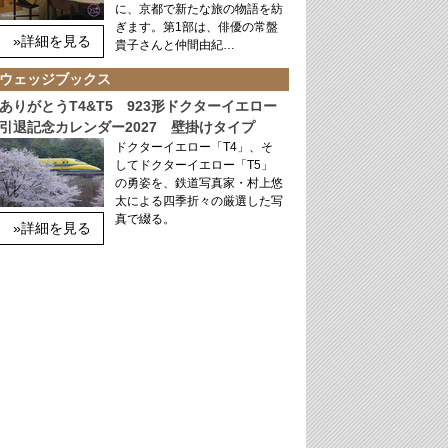
に、京都で新たな旅の物語を紡
ぎます。第1部は、俳優の常盤
»詳細を見る
貴子さんと仲間由紀…
ウェッジブックス
ありがとうT4&T5 923形ドクターイエロー
引退記念カレンダー2027 壁掛けタイプ
ドクターイエロー「T4」、そ
してドクターイエロー「T5」
の勇姿を、鉄道写真家・村上悠
太による四季折々の厳選した写
真で綴る。
»詳細を見る