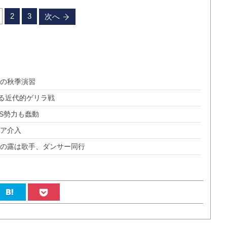
2
3
次へ
軍の秋季演習
なる近代的ゲリラ戦
IS勢力も蠢動
リア介入
定の露は歌手、ダンサー同行