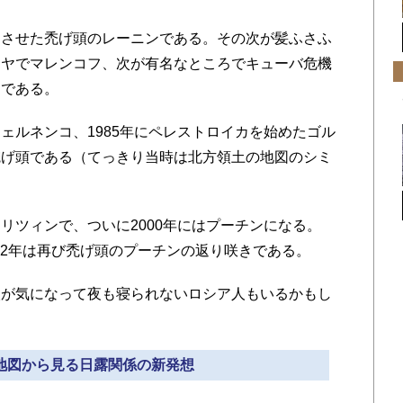
させた禿げ頭のレーニンである。その次が髪ふさふ
リヤでマレンコフ、次が有名なところでキューバ危機
フである。
ルネンコ、1985年にペレストロイカを始めたゴル
禿げ頭である（てっきり当時は北方領土の地図のシミ
ツィンで、ついに2000年にはプーチンになる。
012年は再び禿げ頭のプーチンの返り咲きである。
が気になって夜も寝られないロシア人もいるかもし
さ地図から見る日露関係の新発想