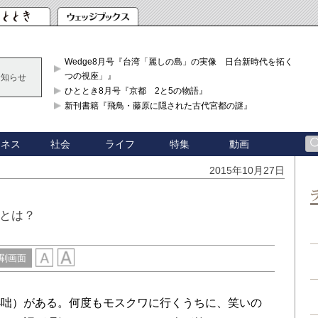
Wedge8月号『台湾「麗しの島」の実像 日台新時代を拓く「3
つの視座」』
お知らせ
ひととき8月号『京都 2と5の物語』
新刊書籍『飛鳥・藤原に隠された古代宮都の謎』
ジネス
社会
ライフ
特集
動画
2015年10月27日
質とは？
刷画面
咄）がある。何度もモスクワに行くうちに、笑いの