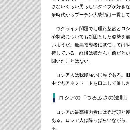
さないくらい男らしいタイプが好き
争時代からプーチン大統領は一貫し
ウクライナ問題でも理路整然とロシア
済制裁についても断固とした姿勢を
いようだ。最高指導者に就任してはや
持している。経済は破たん寸前だと
聞いたことはない。
ロシア人は我慢強い民族である。旧
中でもアネクドートを口にして厳し
ロシアの「つるふさの法則
ロシアの最高権力者には禿げ頭と髪
ある。ロシア人は酔っぱらいながら
る。