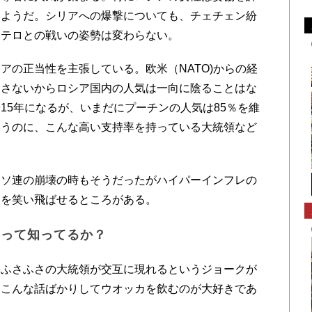
なようだ。シリアへの爆撃についても、チェチェン紛
てテロとの戦いの姿勢は変わらない。
の正当性を主張している。欧米（NATO)からの経
崩さないからロシア国内の人気は一向に陰ることはな
15年になるが、いまだにプーチンの人気は85％を維
いうのに、こんな高い支持率を持っている大統領など
ソ連の崩壊の時もそうだったがハイパーインフレの
さを笑い飛ばせるところがある。
」って知ってるか？
ふさふさの大統領が交互に現れるというジョークが
、こんな話ばかりしてウオッカを飲むのが大好きであ