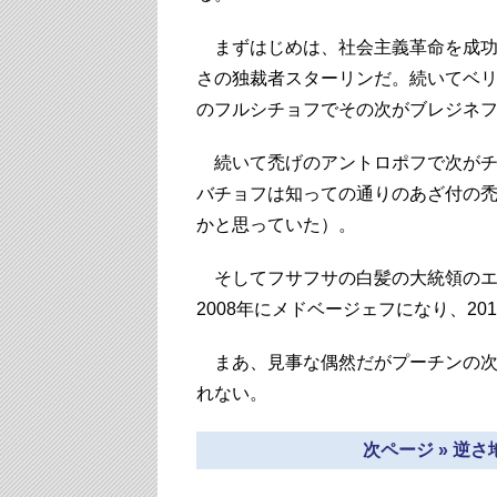
まずはじめは、社会主義革命を成功
さの独裁者スターリンだ。続いてベ
のフルシチョフでその次がブレジネ
続いて禿げのアントロポフで次がチェ
バチョフは知っての通りのあざ付の
かと思っていた）。
そしてフサフサの白髪の大統領のエリ
2008年にメドベージェフになり、2
まあ、見事な偶然だがプーチンの次
れない。
次ページ » 逆