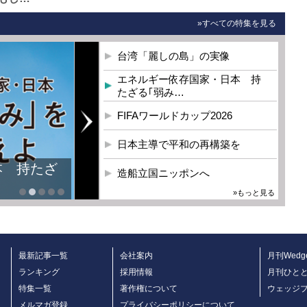
»すべての特集を見る
台湾「麗しの島」の実像
エネルギー依存国家・日本 持
たざる｢弱み…
FIFAワールドカップ2026
日本主導で平和の再構築を
本 持たざ
造船立国ニッポンへ
»もっと見る
最新記事一覧
会社案内
月刊Wedg
ランキング
採用情報
月刊ひと
特集一覧
著作権について
ウェッジ
メルマガ登録
プライバシーポリシーについて