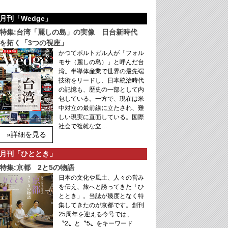
月刊「Wedge」
特集:台湾「麗しの島」の実像 日台新時代
を拓く「3つの視座」
かつてポルトガル人が「フォル
モサ（麗しの島）」と呼んだ台
湾。半導体産業で世界の最先端
技術をリードし、日本統治時代
の記憶も、歴史の一部として内
包している。一方で、現在は米
中対立の最前線に立たされ、難
しい現実に直面している。国際
社会で複雑な立…
»詳細を見る
月刊「ひととき」
特集:京都 2と5の物語
日本の文化や風土、人々の営み
を伝え、旅へと誘ってきた「ひ
ととき」。当誌が幾度となく特
集してきたのが京都です。創刊
25周年を迎える今号では、
〝2〟と〝5〟をキーワード