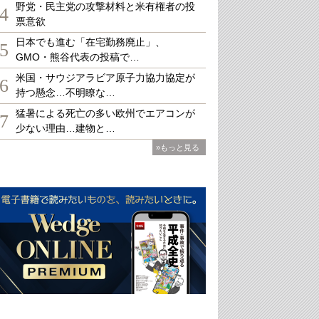
野党・民主党の攻撃材料と米有権者の投
4
票意欲
日本でも進む「在宅勤務廃止」、
5
GMO・熊谷代表の投稿で…
米国・サウジアラビア原子力協力協定が
6
持つ懸念…不明瞭な…
猛暑による死亡の多い欧州でエアコンが
7
少ない理由…建物と…
»もっと見る