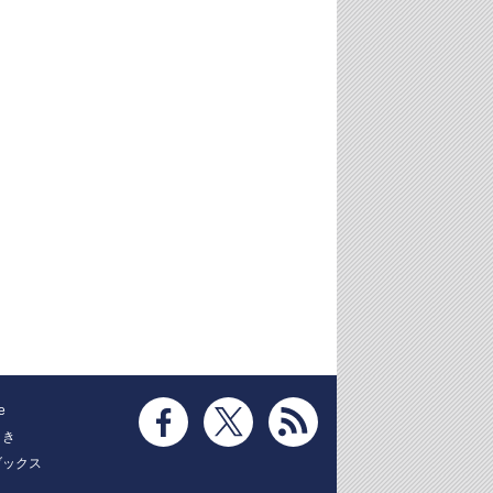
e
とき
ブックス