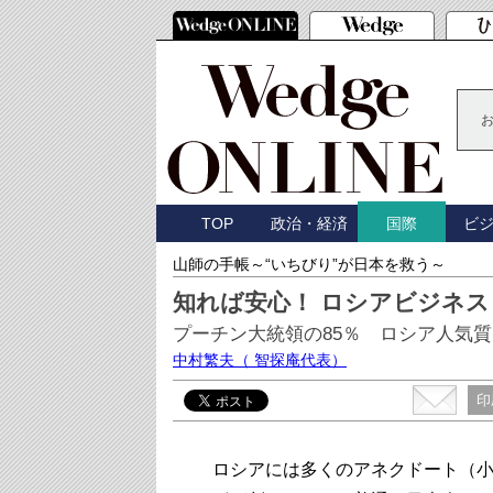
TOP
政治・経済
ビ
国際
山師の手帳～“いちびり”が日本を救う～
知れば安心！ ロシアビジネス
プーチン大統領の85％ ロシア人気
中村繁夫
（ 智探庵代表）
印
ロシアには多くのアネクドート（小