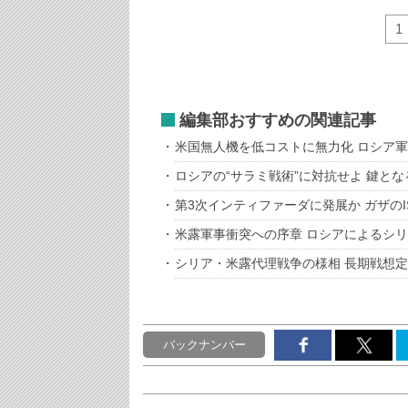
1
編集部おすすめの関連記事
米国無人機を低コストに無力化 ロシア
ロシアの“サラミ戦術”に対抗せよ 鍵と
第3次インティファーダに発展か ガザの
米露軍事衝突への序章 ロシアによるシ
シリア・米露代理戦争の様相 長期戦想
バックナンバー