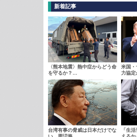
新着記事
〈熊本地震〉熱中症からどう命
米国・
を守るか？…
力協定
台湾有事の脅威は日本だけでな
「生活
い…周辺海…
えるか