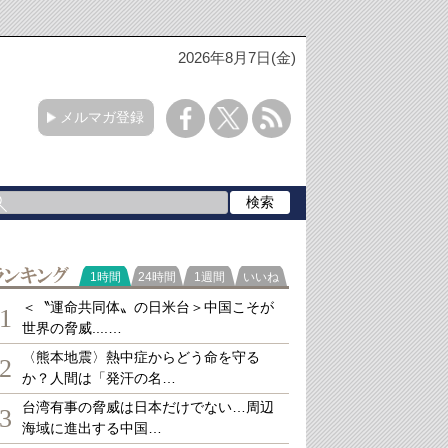
2026年8月7日(金)
メルマガ登録
ランキング
1時間
24時間
1週間
いいね
＜〝運命共同体〟の日米台＞中国こそが
1
世界の脅威....…
〈熊本地震〉熱中症からどう命を守る
2
か？人間は「発汗の名…
台湾有事の脅威は日本だけでない…周辺
3
海域に進出する中国…