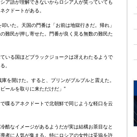
ロシア語が理解できないからロシア人が笑っていても
アネクドートがある。
を叩いた。天国の門番は「お前は地獄行きだ。帰れ」
数の難民が押し寄せた。門番が良く見る無数の難民た
ている国ほどブラックジョークは冴えわたるようで
ある。
蔵庫を開けた。すると、プリンがブルブルと震えた。
ビールを取りに来ただけだ」”
で喋るアネクドートで北朝鮮で同じような軽口を云
。
冷酷なイメージがあるようだが実は結構お茶目なと
指導者に人気が集まる。特にロシアの女性は妥協を許