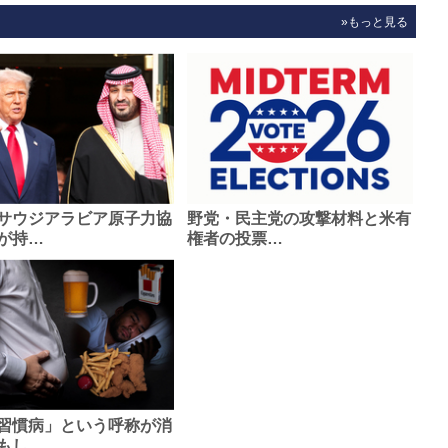
»もっと見る
サウジアラビア原子力協
野党・民主党の攻撃材料と米有
が持…
権者の投票…
習慣病」という呼称が消
もし…