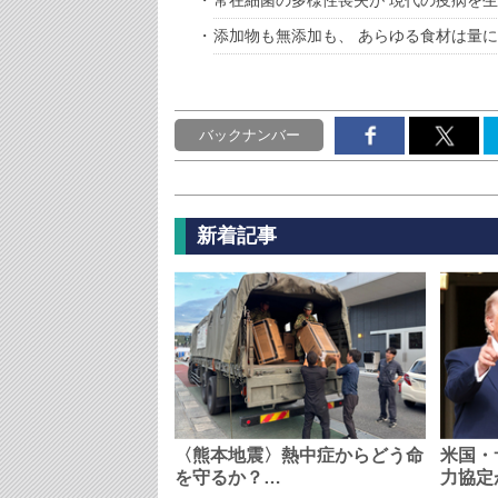
常在細菌の多様性喪失が 現代の疫病を
添加物も無添加も、 あらゆる食材は量に
バックナンバー
新着記事
〈熊本地震〉熱中症からどう命
米国・
を守るか？…
力協定