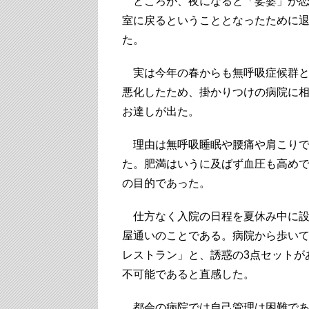
ところが、夜になると「娑婆」が恋
室に戻るということとなったために
た。
実は今年の春からも無呼吸症候群と
悪化したため、掛かりつけの病院に
お達しが出た。
理由は無呼吸睡眠や腰痛や肩こりで
た。肥満はいうに及ばず血圧も高め
の目的であった。
仕方なく入院の日程を夏休み中に設
屋通いのことである。病院から歩いて
レストラン」と、誘惑の3点セットが
不可能であると直感した。
都会の病院では自己管理は困難であ