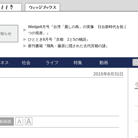
Wedge8月号『台湾「麗しの島」の実像 日台新時代を拓く「3
つの視座」』
お知らせ
ひととき8月号『京都 2と5の物語』
新刊書籍『飛鳥・藤原に隠された古代宮都の謎』
ジネス
社会
ライフ
特集
動画
2015年8月31日
刷画面