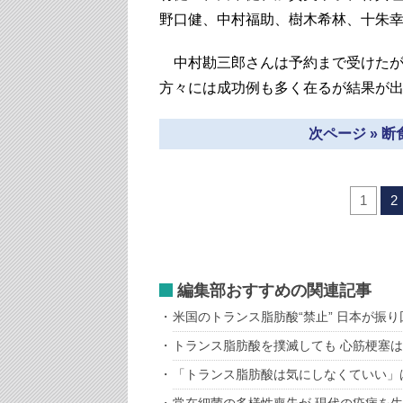
野口健、中村福助、樹木希林、十朱
中村勘三郎さんは予約まで受けたが
方々には成功例も多く在るが結果が
次ページ » 
1
2
編集部おすすめの関連記事
米国のトランス脂肪酸“禁止” 日本が振
トランス脂肪酸を撲滅しても 心筋梗塞
「トランス脂肪酸は気にしなくていい」