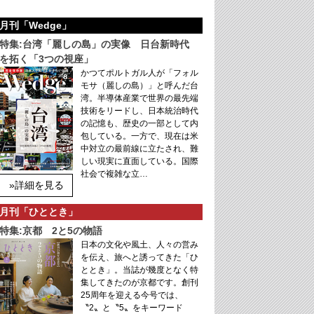
月刊「Wedge」
特集:台湾「麗しの島」の実像 日台新時代
を拓く「3つの視座」
かつてポルトガル人が「フォル
モサ（麗しの島）」と呼んだ台
湾。半導体産業で世界の最先端
技術をリードし、日本統治時代
の記憶も、歴史の一部として内
包している。一方で、現在は米
中対立の最前線に立たされ、難
しい現実に直面している。国際
社会で複雑な立…
»詳細を見る
月刊「ひととき」
特集:京都 2と5の物語
日本の文化や風土、人々の営み
を伝え、旅へと誘ってきた「ひ
ととき」。当誌が幾度となく特
集してきたのが京都です。創刊
25周年を迎える今号では、
〝2〟と〝5〟をキーワード