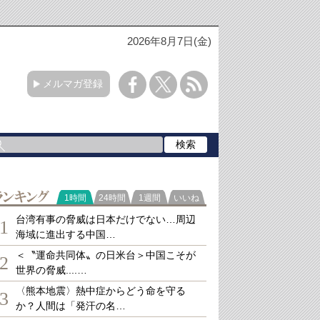
2026年8月7日(金)
メルマガ登録
ランキング
1時間
24時間
1週間
いいね
台湾有事の脅威は日本だけでない…周辺
1
海域に進出する中国…
＜〝運命共同体〟の日米台＞中国こそが
2
世界の脅威....…
〈熊本地震〉熱中症からどう命を守る
3
か？人間は「発汗の名…