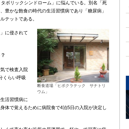
メタボリックシンドローム」に悩んでいる。別名「死
ち、豊かな飽食の時代の生活習慣病であり「糖尿病」
カルテットである。
」に侵されて
か？
気で検査入院
分くらい呼吸
断食道場「ヒポクラテック サナトリ
ウム」
生活習慣病に
身体で覚えるために病院食で4泊5日の入院が決定し