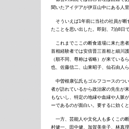
聞いたアイデアが伊豆山中にある人
そういえば1年前に当社の社員が断
たことを思い出した。即刻、7泊8日
これまでここの断食道場に来た患者は
首相経験者では安倍晋三首相と細川
（順不同、尊称は省略）が来ている
也、佐藤信二、山東昭子、仙石由人
中曽根康弘氏もゴルフコースのつい
者が訪れているから政治家の先生が
もないし、特定の地縁や血縁や人脈
ーであるのが面白い。要するに効く
一方、芸能人や文化人も多くこの断
村健一、田中健、加賀美幸子、林真