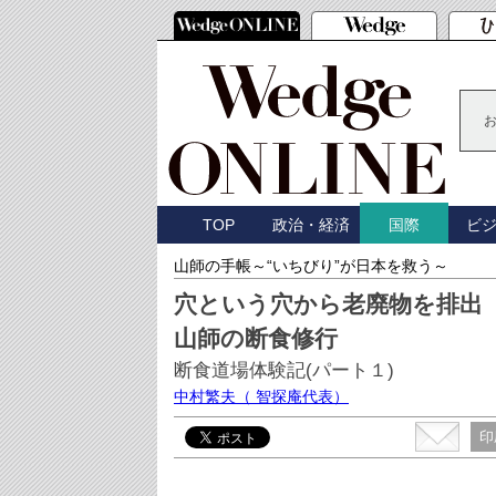
TOP
政治・経済
ビ
国際
山師の手帳～“いちびり”が日本を救う～
穴という穴から老廃物を排出
山師の断食修行
断食道場体験記(パート１)
中村繁夫
（ 智探庵代表）
印