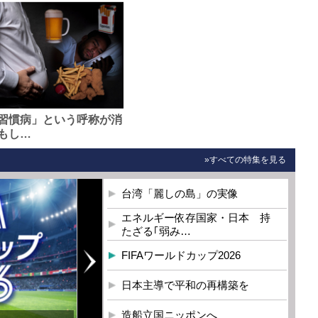
習慣病」という呼称が消
もし…
»すべての特集を見る
台湾「麗しの島」の実像
エネルギー依存国家・日本 持
たざる｢弱み…
FIFAワールドカップ2026
日本主導で平和の再構築を
造船立国ニッポンへ