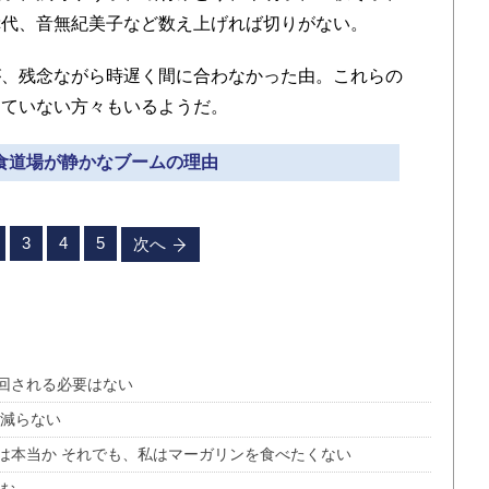
幸代、音無紀美子など数え上げれば切りがない。
、残念ながら時遅く間に合わなかった由。これらの
出ていない方々もいるようだ。
断食道場が静かなブームの理由
3
4
5
次へ
り回される必要はない
は減らない
は本当か それでも、私はマーガリンを食べたくない