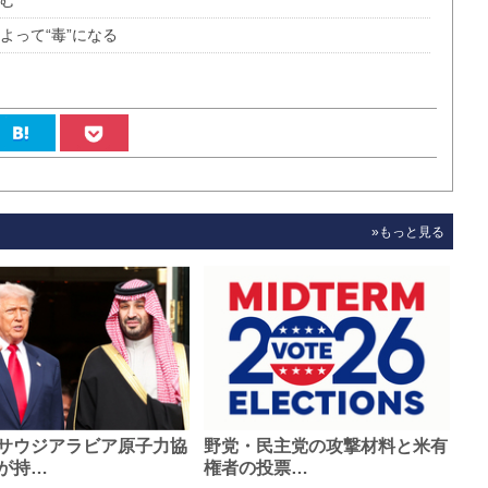
生む
よって“毒”になる
»もっと見る
サウジアラビア原子力協
野党・民主党の攻撃材料と米有
が持…
権者の投票…