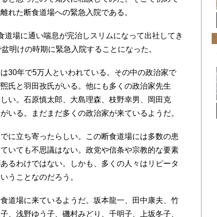
里離れた断食道場への緊急入院である。
食道場に通い喘息が完治しスリムになって出社してき
で盆明けの時期に緊急入院することになった。
30年で5万人といわれている。その中の政治家で
護煕氏と羽田孜氏がいる。他にも多くの政治家先生
らしい。石原慎太郎、大島理森、枝野幸男、岡田克
らがいる。まだまだ多くの政治家が来ているようだ。
でに立ち寄ったらしい。この断食道場には多数の患
来ていても不思議はない。政党や信条や宗教的な要素
があるわけではない。しかも、多くの人々はリピータ
ということなのだろう。
食道場に来ているようだ。坂本龍一、田中康夫、竹
理子、浅野ゆう子、磯村みどり、千明子、上坂冬子、