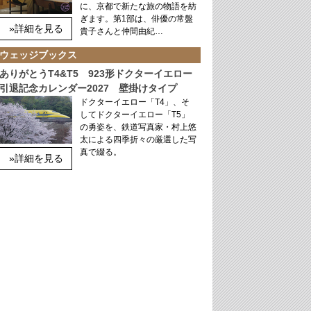
に、京都で新たな旅の物語を紡
ぎます。第1部は、俳優の常盤
»詳細を見る
貴子さんと仲間由紀…
ウェッジブックス
ありがとうT4&T5 923形ドクターイエロー
引退記念カレンダー2027 壁掛けタイプ
ドクターイエロー「T4」、そ
してドクターイエロー「T5」
の勇姿を、鉄道写真家・村上悠
太による四季折々の厳選した写
真で綴る。
»詳細を見る