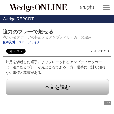
8/6(木)
Wedge REPORT
迫力のプレーで魅せる
障がい者スポーツの枠超えるアンプティサッカーの凄み
森本茂樹
（ スポーツライター）
2016/01/13
片足を切断した選手によりプレーされるアンプティサッカー
は、迫力あるプレーが見どころである一方、選手には計り知れ
ない事情と葛藤がある。
本文を読む
PR