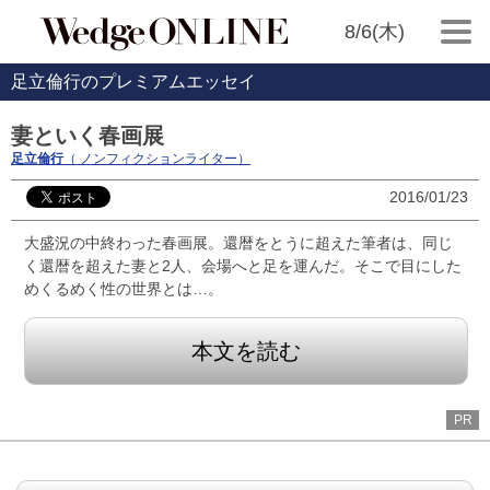
8/6(木)
足立倫行のプレミアムエッセイ
妻といく春画展
足立倫行
（ ノンフィクションライター）
2016/01/23
大盛況の中終わった春画展。還暦をとうに超えた筆者は、同じ
く還暦を超えた妻と2人、会場へと足を運んだ。そこで目にした
めくるめく性の世界とは…。
本文を読む
PR