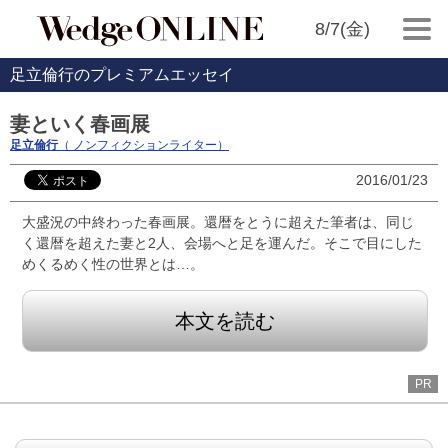
8/7(金)
足立倫行のプレミアムエッセイ
妻といく春画展
足立倫行
（ ノンフィクションライター）
2016/01/23
大盛況の中終わった春画展。還暦をとうに超えた筆者は、同じ
く還暦を超えた妻と2人、会場へと足を運んだ。そこで目にした
めくるめく性の世界とは…。
本文を読む
PR