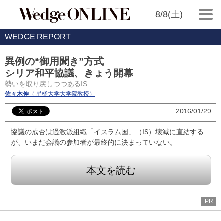
8/8(土)
WEDGE REPORT
異例の“御用聞き”方式
シリア和平協議、きょう開幕
勢いを取り戻しつつあるIS
佐々木伸
（ 星槎大学大学院教授）
2016/01/29
協議の成否は過激派組織「イスラム国」（IS）壊滅に直結する
が、いまだ会議の参加者が最終的に決まっていない。
本文を読む
PR