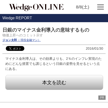
8/8(土)
Wedge REPORT
日銀のマイナス金利導入の意味するもの
物価上昇へのコミット示す
ジョン太郎
（ 現役金融マン）
2016/01/30
マイナス金利導入は、その効果よりも、2％のインフレ実現のた
めにどんな措置でも講じるという日銀の姿勢を見せるという点
にある。
本文を読む
PR