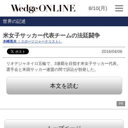
8/10(月)
世界の記述
米女子サッカー代表チームの法廷闘争
木崎英夫
（ スポーツジャーナリスト）
2016/04/06
リオデジャネイロ五輪で、3連覇を目指す米女子サッカー代表。
選手会と米国サッカー連盟の間で訴訟が勃発した。
本文を読む
PR