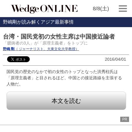
8/8(土)
野嶋剛が読み解くアジア最新事情
台湾・国民党初の女性主席は中国接近論者
「臆病者の3人」が「原理主義者」をトップに
野嶋 剛
（ ジャーナリスト、大東文化大学教授）
2016/04/01
国民党の歴史のなかで初の女性のトップとなった洪秀柱氏は
「原理主義者」と目されるほど、中国との接近路線を主張する
人物だ。
本文を読む
PR