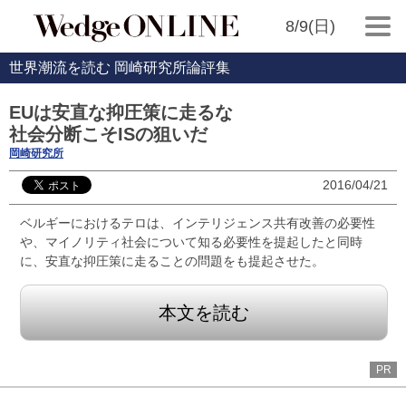
8/9(日)
世界潮流を読む 岡崎研究所論評集
EUは安直な抑圧策に走るな
社会分断こそISの狙いだ
岡崎研究所
2016/04/21
ベルギーにおけるテロは、インテリジェンス共有改善の必要性
や、マイノリティ社会について知る必要性を提起したと同時
に、安直な抑圧策に走ることの問題をも提起させた。
本文を読む
PR