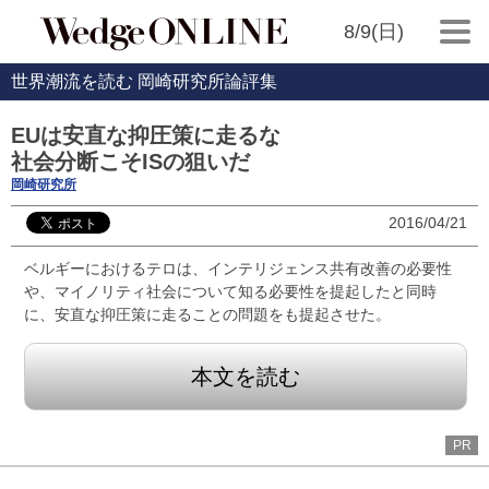
8/9(日)
世界潮流を読む 岡崎研究所論評集
EUは安直な抑圧策に走るな
社会分断こそISの狙いだ
岡崎研究所
2016/04/21
ベルギーにおけるテロは、インテリジェンス共有改善の必要性
や、マイノリティ社会について知る必要性を提起したと同時
に、安直な抑圧策に走ることの問題をも提起させた。
本文を読む
PR