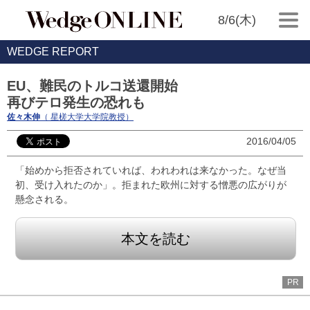
8/6(木)
WEDGE REPORT
EU、難民のトルコ送還開始
再びテロ発生の恐れも
佐々木伸
（ 星槎大学大学院教授）
2016/04/05
「始めから拒否されていれば、われわれは来なかった。なぜ当
初、受け入れたのか」。拒まれた欧州に対する憎悪の広がりが
懸念される。
本文を読む
PR