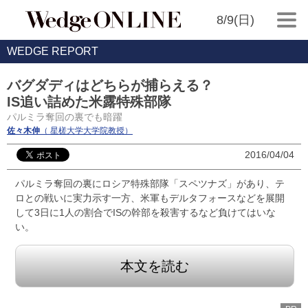
8/9(日)
WEDGE REPORT
バグダディはどちらが捕らえる？
IS追い詰めた米露特殊部隊
パルミラ奪回の裏でも暗躍
佐々木伸
（ 星槎大学大学院教授）
2016/04/04
パルミラ奪回の裏にロシア特殊部隊「スペツナズ」があり、テ
ロとの戦いに実力示す一方、米軍もデルタフォースなどを展開
して3日に1人の割合でISの幹部を殺害するなど負けてはいな
い。
本文を読む