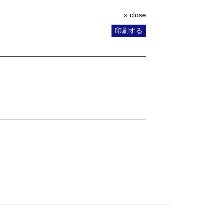
» close
印刷する