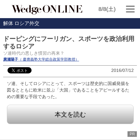
8/8(土)
解体 ロシア外交
ドーピングにフーリガン、スポーツを政治利用
するロシア
ソ連時代の悪しき慣習の再来？
廣瀬陽子
（ 慶應義塾大学総合政策学部教授）
2016/07/12
ソ連、そしてロシアにとって、スポーツは歴史的に国威発揚を
図るとともに欧米に並ぶ「大国」であることをアピールするた
めの重要な手段であった。
本文を読む
PR