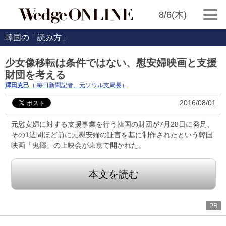
8/6(木)
韓国の「読み方」
少女像移転は条件ではない、慰安婦映画と支援
財団を考える
澤田克己
（ 毎日新聞記者、元ソウル支局長）
2016/08/01
元慰安婦に対する支援事業を行う韓国の財団が7月28日に発足、
その1週間ほど前に元慰安婦の証言を基に制作されたという韓国
映画「鬼郷」の上映会が東京で開かれた。
本文を読む
PR